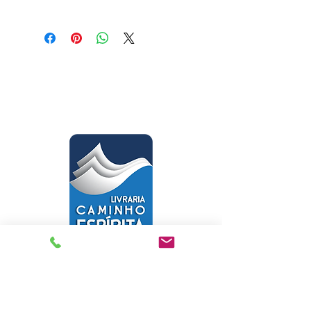
Médium: Divaldo Pereira Franco /
Ditado por: Joanna de Ângelis
Gênero: Psicologia
Páginas: 248
Tamanho: 14,00 x 21,00
Livraria Caminho Espírita - FEA
Sede Administrativa