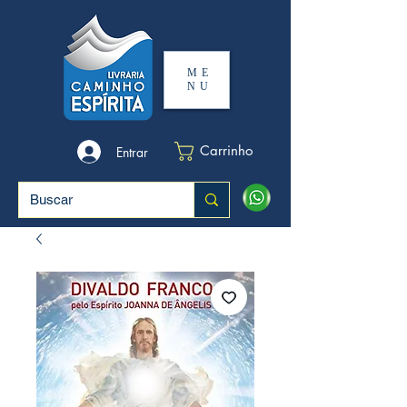
ME
NU
Carrinho
Entrar