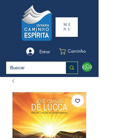
ME
NU
Carrinho
Entrar