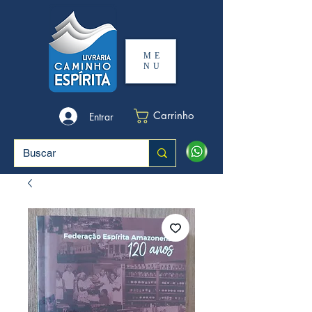
ME
NU
Carrinho
Entrar