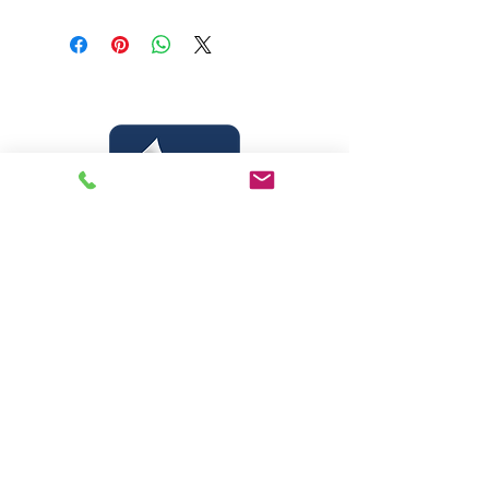
Livraria Caminho Espírita - FEA
Sede Administrativa
R Pedro Teixeira, 365
CEP
69040-000
Dom Pedro