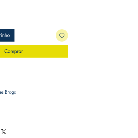
rinho
Comprar
es Braga