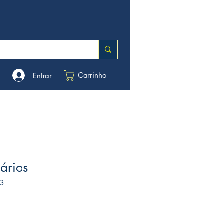
Carrinho
Entrar
nários
33