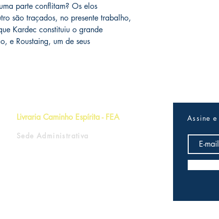
uma parte conflitam? Os elos
tro são traçados, no presente trabalho,
ue Kardec constituiu o grande
ão, e Roustaing, um de seus
Livraria Caminho Espírita - FEA
Assine e
Sede Administrativa
R Pedro Teixeira, 365
CEP 69040-000
Dom Pedro
Manaus - Amazonas