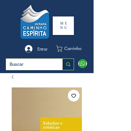
ME
NU
Carrinho
Entrar