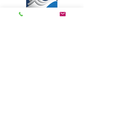
Livraria Caminho Espírita - FEA
Sede Administrativa
R Pedro Teixeira, 365
CEP
69040-000
Dom Pedro
Manaus - Amazonas
Assine e receba nossas
novidades