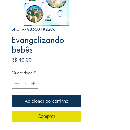
SKU: 9788560182206
Evangelizando
bebês
Preço
R$ 40,00
Quantidade
*
Adicionar ao carrinho
Comprar