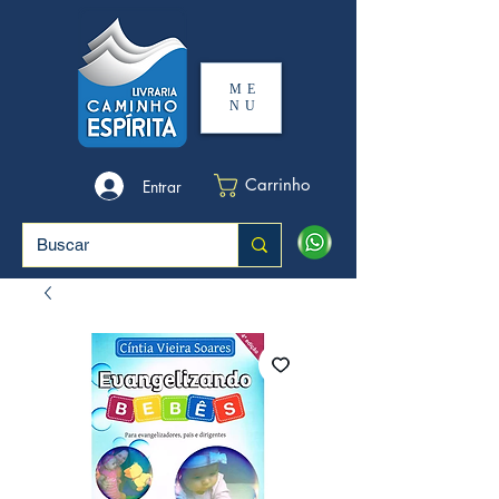
ME
NU
Carrinho
Entrar