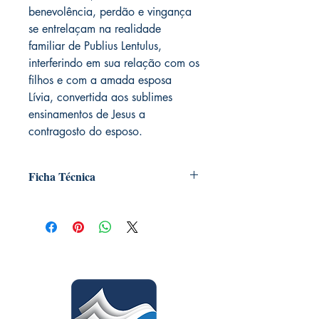
benevolência, perdão e vingança
se entrelaçam na realidade
familiar de Publius Lentulus,
interferindo em sua relação com os
filhos e com a amada esposa
Lívia, convertida aos sublimes
ensinamentos de Jesus a
contragosto do esposo.
Ficha Técnica
Título: Há dois mil anos
Autor: Francisco Cândido Xavier
Autor Espiritual: Emmanuel
Assunto: Romance
Edição: 49ª
Número de páginas: 349
Formato: 16x23x2,3cm
Série: Romances de Emmanuel