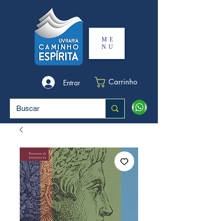
ME
NU
Carrinho
Entrar