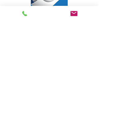
Livraria Caminho Espírita - FEA
Sede Administrativa
R Pedro Teixeira, 365
CEP
69040-000
Dom Pedro
Manaus - Amazonas
Assine e receba nossas
novidades