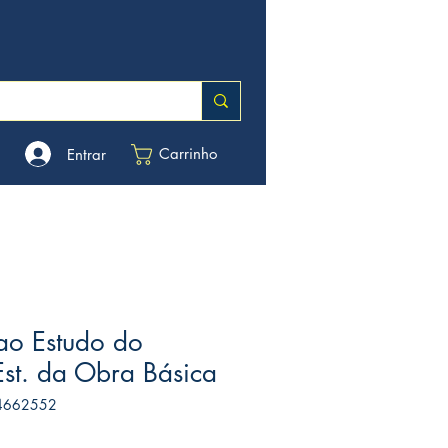
Carrinho
Entrar
ao Estudo do
-Est. da Obra Básica
94662552