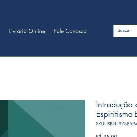
Livraria Online
Fale Conosco
Introdução 
Espiritismo
SKU: ISBN: 97885
Preço
R$ 35,00