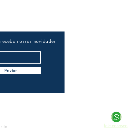
 receba nossas novidades
Enviar
fale conosco
rita