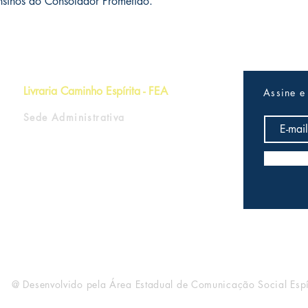
ensinos do Consolador Prometido.
Livraria Caminho Espírita - FEA
Assine e
Sede Administrativa
R Pedro Teixeira, 365
CEP 69040-000
Dom Pedro
Manaus - Amazonas
@ Desenvolvido pela Área Estadual de Comunicação Social Espí