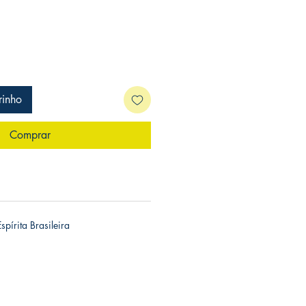
rinho
Comprar
pírita Brasileira