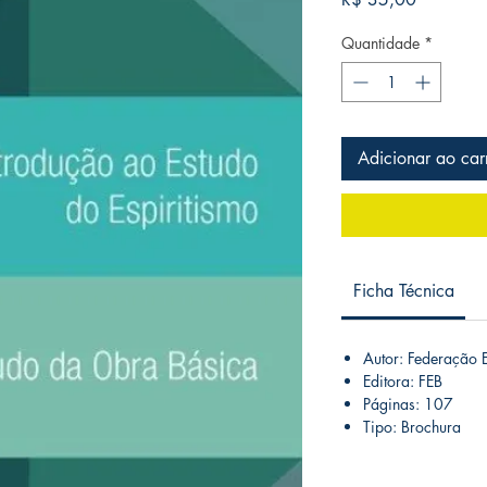
Quantidade
*
Adicionar ao car
Ficha Técnica
Autor: Federação Es
Editora: FEB
Páginas: 107
Tipo: Brochura