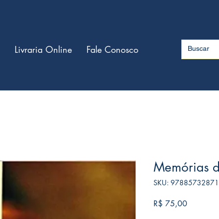
Livraria Online
Fale Conosco
Memórias d
SKU: 9788573287
Preço
R$ 75,00