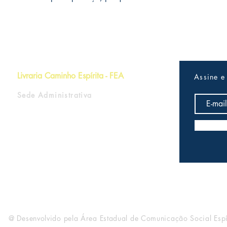
Livraria Caminho Espírita - FEA
Assine e
Sede Administrativa
R Pedro Teixeira, 365
CEP 69040-000
Dom Pedro
Manaus - Amazonas
@ Desenvolvido pela Área Estadual de Comunicação Social Espí