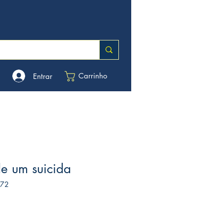
Carrinho
Entrar
e um suicida
172