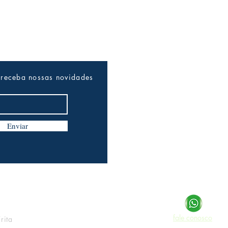
 receba nossas novidades
Enviar
fale conosco
rita