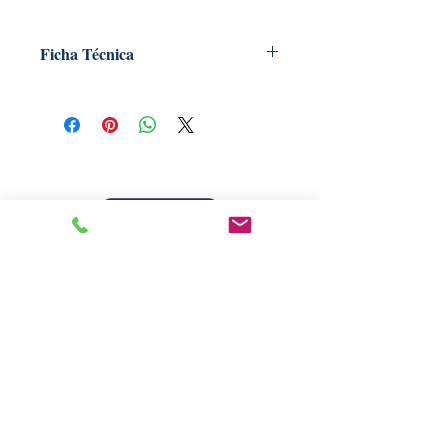
Ficha Técnica
Título: O livro dos espíritos
Autor: Allan Kardec
Tradutor: Guillon Ribeiro
Assunto: Obras de Allan Kardec
Edição: 1ª
Número de páginas: 367
Formato: 13,5x20,5x2cm
Livraria Caminho Espírita - FEA
Sede Administrativa