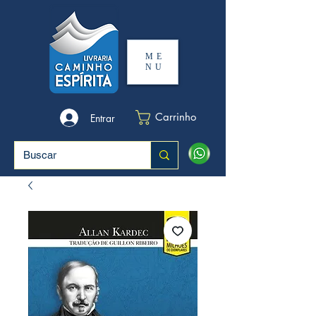
ME
NU
Carrinho
Entrar