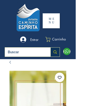
ME
NU
Carrinho
Entrar