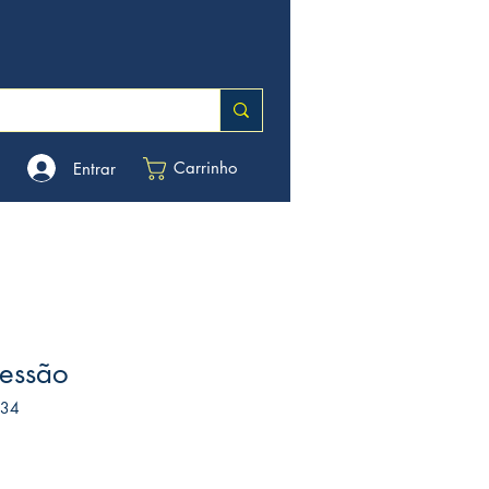
Carrinho
Entrar
essão
034