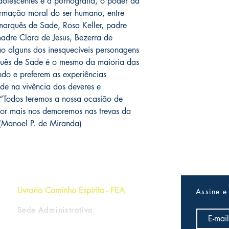
olescentes e a pornografia, o poder da
ormação moral do ser humano, entre
 marquês de Sade, Rosa Keller, padre
dre Clara de Jesus, Bezerra de
 alguns dos inesquecíveis personagens
uês de Sade é o mesmo da maioria das
ndo e preferem as experiências
de na vivência dos deveres e
 “Todos teremos a nossa ocasião de
or mais nos demoremos nas trevas da
 (Manoel P. de Miranda)
Livraria Caminho Espírita - FEA
Assine e
Sede Administrativa
R Pedro Teixeira, 365