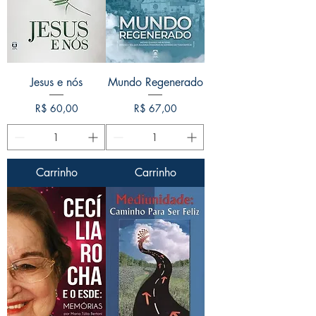
Jesus e nós
Mundo Regenerado
Preço
Preço
R$ 60,00
R$ 67,00
Carrinho
Carrinho