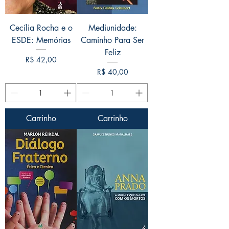
Cecília Rocha e o
Mediunidade:
ESDE: Memórias
Caminho Para Ser
Feliz
Preço
R$ 42,00
Preço
R$ 40,00
Carrinho
Carrinho