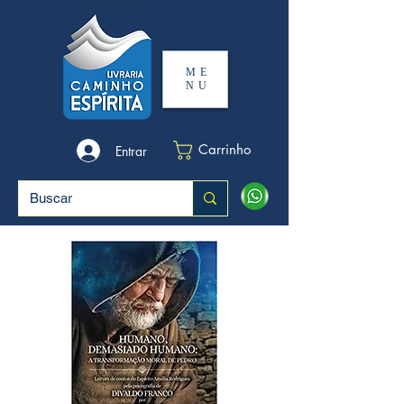
ME
NU
Carrinho
Entrar