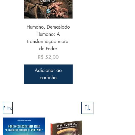
Humano, Demasiado
Humano: A
transformação moral
de Pedro
Preço
R$ 52,00
Adicionar ao
carrinho
Filtro