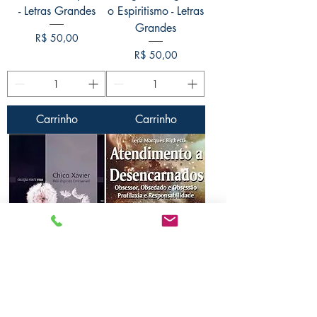
- Letras Grandes
o Espiritismo - Letras
Grandes
Preço
R$ 50,00
Preço
R$ 50,00
Carrinho
Carrinho
Palavras de Vida
Atendimento a