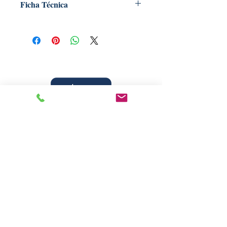
Ficha Técnica
Título: O céu e o inferno
Autor: Allan Kardec
Tradutor: Evandro Noleto Bezerra
Assunto: Obras de Allan Kardec
Edição: 2ª
Nº de páginas: 411
Formato: 15x23x2,1cm
Livraria Caminho Espírita - FEA
Sede Administrativa
R Pedro Teixeira, 365