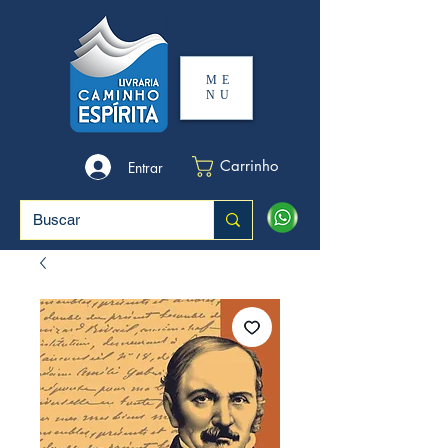
ME
NU
Carrinho
Entrar