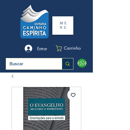
ME
NU
Carrinho
Entrar