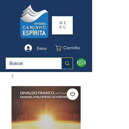
ME
NU
Carrinho
Entrar