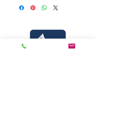
Ditado por: Manoel Philomeno de
Miranda
Gênero: Estudo
Páginas: 216
Tamanho: 14,00 x 21,00
Livraria Caminho Espírita - FEA
Sede Administrativa
R Pedro Teixeira, 365
CEP
69040-000
Dom Pedro