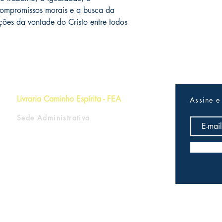
 compromissos morais e a busca da
ações da vontade do Cristo entre todos
Livraria Caminho Espírita - FEA
Assine e
Sede Administrativa
R Pedro Teixeira, 365
CEP 69040-000
Dom Pedro
Manaus - Amazonas