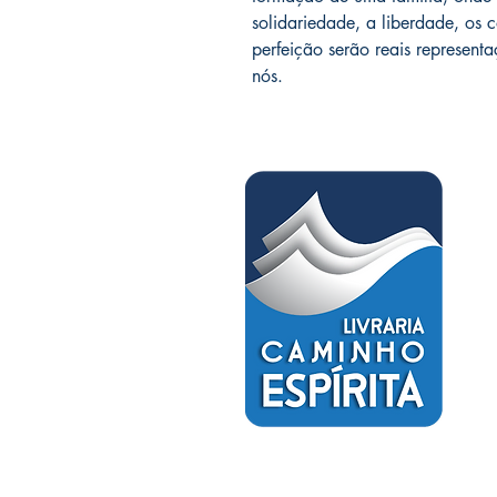
solidariedade, a liberdade, os
perfeição serão reais represent
nós.