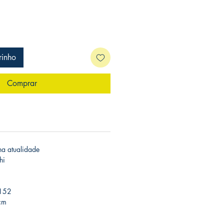
rinho
Comprar
 na atualidade
hi
 152
cm