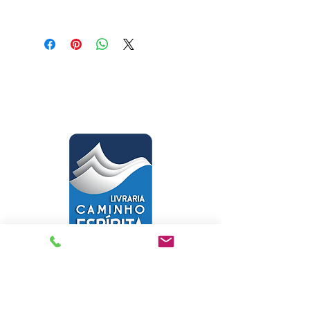
Médium: Divaldo Pereira Franco /
Ditado por: Joanna de Ângelis
Gênero: Psicologia
Páginas: 168
Tamanho: 14,00 x 21,00
Livraria Caminho Espírita - FEA
Sede Administrativa