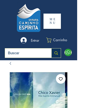
ME
NU
Carrinho
Entrar