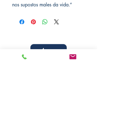
nos supostos males da vida.”
Livraria Caminho Espírita - FEA
Sede Administrativa
R Pedro Teixeira, 365
CEP
69040-000