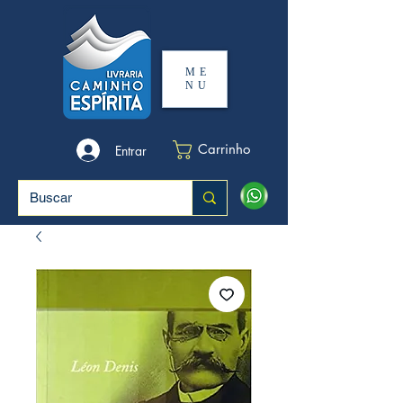
ME
NU
Carrinho
Entrar