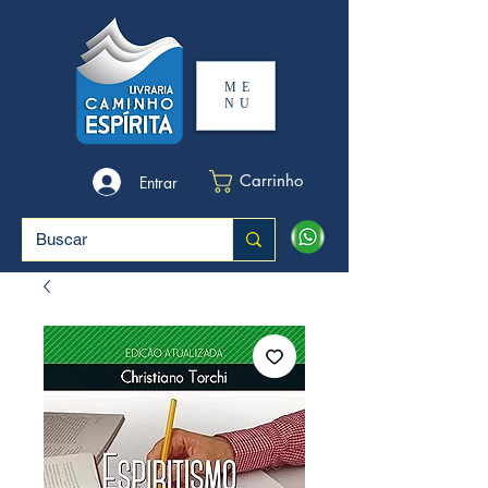
ME
NU
Carrinho
Entrar