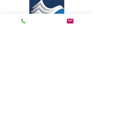
Formato: 16x23x3,4cm
Livraria Caminho Espírita - FEA
Sede Administrativa
R Pedro Teixeira, 365
CEP
69040-000
Dom Pedro
Manaus - Amazonas
Assine e receba nossas