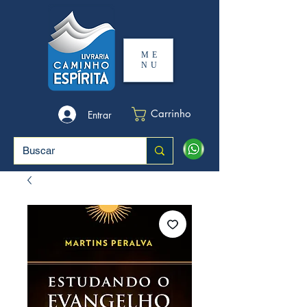
ME
NU
Carrinho
Entrar