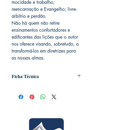
mocidade e trabalho;
reencarnação e Evangelho; livre-
arbítrio e perdão.
Não há quem não retire
ensinamentos confortadores e
edificantes das lições que o autor
nos oferece visando, sobretudo, a
transformá-los em diretrizes para
as nossas almas.
Ficha Técnica
Título: Estudando o evangelho
Autor: Martins Peralva
Assunto: Religião
Edição: 11ª
Número de páginas: 274
Formato: 14x21x1,8cm
Coleção: Martins Peralva