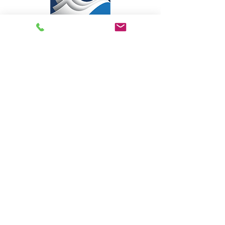
Livraria Caminho Espírita - FEA
Sede Administrativa
R Pedro Teixeira, 365
CEP
69040-000
Dom Pedro
Manaus - Amazonas
Assine e receba nossas
novidades