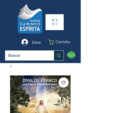
ME
NU
Carrinho
Entrar