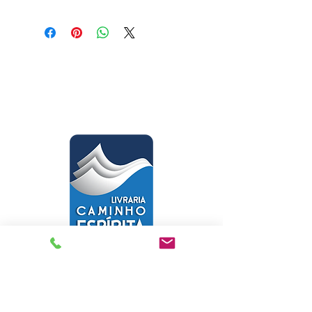
Médium: Divaldo Pereira Franco /
Ditado por: Joanna de Ângelis
Gênero: Filosófico
Páginas: 160
Tamanho: 14,00 x 21,00
Livraria Caminho Espírita - FEA
Sede Administrativa