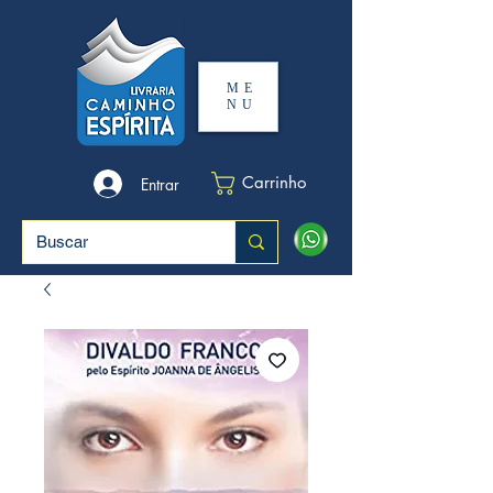
ME
NU
Carrinho
Entrar