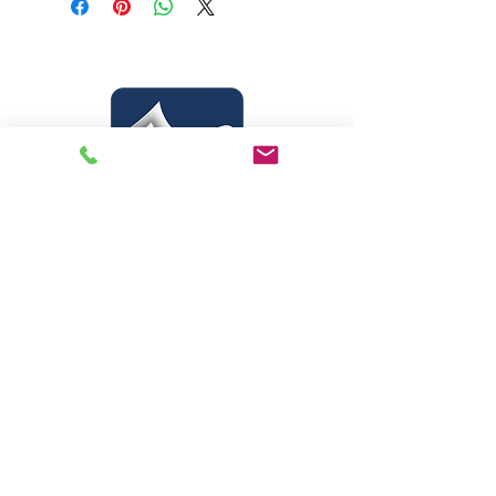
Livraria Caminho Espírita - FEA
Sede Administrativa
R Pedro Teixeira, 365
CEP
69040-000
Dom Pedro
Manaus - Amazonas