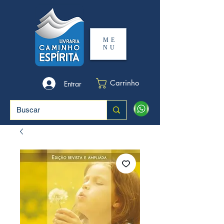
ME
NU
Carrinho
Entrar