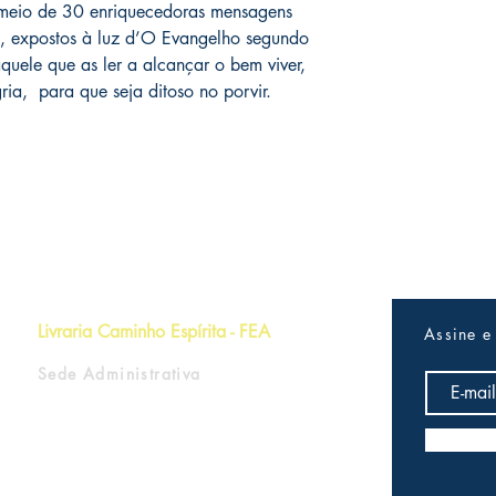
 meio de 30 enriquecedoras mensagens
e, expostos à luz d’O Evangelho segundo
 aquele que as ler a alcançar o bem viver,
ia, para que seja ditoso no porvir.
Livraria Caminho Espírita - FEA
Assine e
Sede Administrativa
R Pedro Teixeira, 365
CEP 69040-000
Dom Pedro