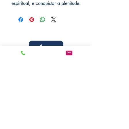
espiritual, e conquistar a plenitude.
Livraria Caminho Espírita - FEA
Sede Administrativa
R Pedro Teixeira, 365
CEP
69040-000