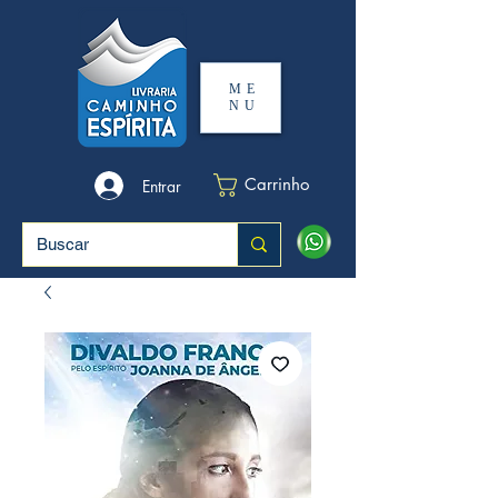
ME
NU
Carrinho
Entrar